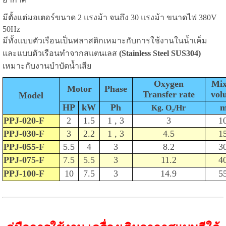
มีตั้งแต่มอเตอร์ขนาด 2 แรงม้า จนถึง 30 แรงม้า ขนาดไฟ 380V
50Hz
มีทั้งแบบตัวเรือนเป็นพลาสติกเหมาะกับการใช้งานในน้ำเค็ม
และแบบตัวเรือนทำจากสแตนเลส
(Stainless Steel SUS304)
เหมาะกับงานบำบัดน้ำเสีย
Oxygen
Mix
Motor
Phase
Transfer rate
vol
Model
HP
kW
Ph
m
Kg. O₂/Hr
PPJ-020-F
2
1.5
1 , 3
3
1
PPJ-030-F
3
2.2
1 , 3
4.5
1
PPJ-055-F
5.5
4
3
8.2
3
PPJ-075-F
7.5
5.5
3
11.2
4
PPJ-100-F
10
7.5
3
14.9
5