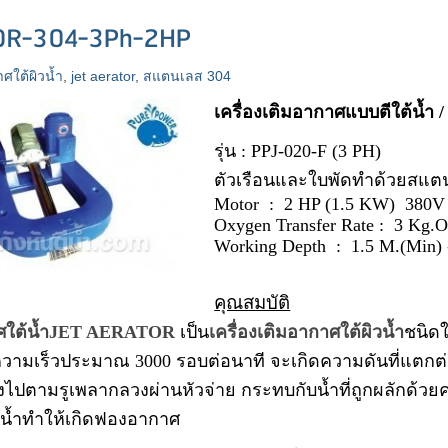
OR-304-3Ph-2HP
าศใต้ผิวน้ำ
,
jet aerator
,
สแตนเลส 304
เครื่องเติมอากาศแบบตีใต้น้ำ /
รุ่น : PPJ-020-F (3 PH)
ตัวเรือนและใบพัดทำด้วยสแต
Motor : 2 HP (1.5 KW) 380V
Oxygen Transfer Rate : 3 Kg.O
Working Depth : 1.5 M.(Min) 
คุณสมบัติ
ศใต้น้ำ
JET AERATOR
เป็น
เครื่องเติมอากาศใต้ผิวน้ำ
ชนิดใ
ามเร็วประมาณ 3000 รอบต่อนาที จะเกิดความดันที่แตกต่าง
ลงไปตามรูเพลากลวงผ่านหัวจ่าย กระทบกับน้ำที่ถูกผลักด้
ในน้ำทำให้เกิดฟองอากาศ