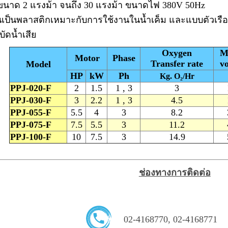
ร์ขนาด 2 แรงม้า จนถึง 30 แรงม้า ขนาดไฟ 380V 50Hz
ือนเป็นพลาสติกเหมาะกับการใช้งานในน้ำเค็ม และแบบตัว
ัดน้ำเสีย
Oxygen
M
Motor
Phase
Transfer rate
v
Model
HP
kW
Ph
Kg. O₂/Hr
PPJ-020-F
2
1.5
1 , 3
3
PPJ-030-F
3
2.2
1 , 3
4.5
PPJ-055-F
5.5
4
3
8.2
PPJ-075-F
7.5
5.5
3
11.2
PPJ-100-F
10
7.5
3
14.9
ช่องทางการติดต่อ
02-4168770
,
02-4168771