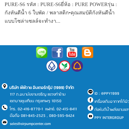
PURE-S6 รหัส : PURE-S6ยี่ห้อ : PURE POWERรุ่น :
กังหันตีน้ำ 6 ใบพัด / พลาสติก•คุณสมบัติกังหันตีน้ำ
แบบโซล่าเซลล์จะทำงา...
บริษัท พีพีวาย อินเตอร์กรุ๊ป (1999) จำกัด
ID : @PPY1999
117 ถ.อนามัยงามเจริญ แขวงท่าข้าม
เขตบางขุนเทียน กรุงเทพฯ 10150
เครื่องเติมอากาศใต้ผิว
โทร. 02-416-8770-1 แฟกซ์. 02-415-8411
กังหันตีน้ำพลังงานแ
มือถือ 081-845-2525 , 080-595-9424
PPY INTERGROUP
sales@airpumpcenter.com