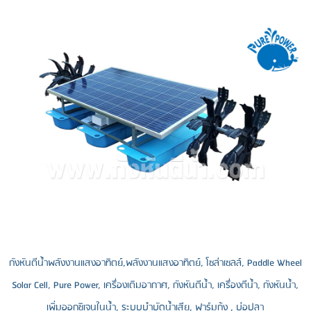
กังหันตีน้ำพลังงานแสงอาทิตย์,พลังงานแสงอาทิตย์, โซล่าเซลล์, Paddle Wheel
Solar Cell, Pure Power, เครื่องเติมอากาศ, กังหันตีน้ำ, เครื่องตีน้ำ, กังหันน้ำ,
เพิ่มออกซิเจนในน้ำ, ระบบบำบัดน้ำเสีย, ฟาร์มกุ้ง , บ่อปลา