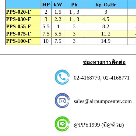
HP
kW
Ph
Kg. O₂/Hr
PPS-020-F
2
1.5
1 , 3
3
PPS-030-F
3
2.2
1 , 3
4.5
PPS-055-F
5.5
4
3
8.2
PPS-075-F
7.5
5.5
3
11.2
PPS-100-F
10
7.5
3
14.9
ช่องทางการติดต่อ
02-4168770
,
02-4168771
sales@airpumpcenter.com
@PPY1999 (มี@ด้วย)