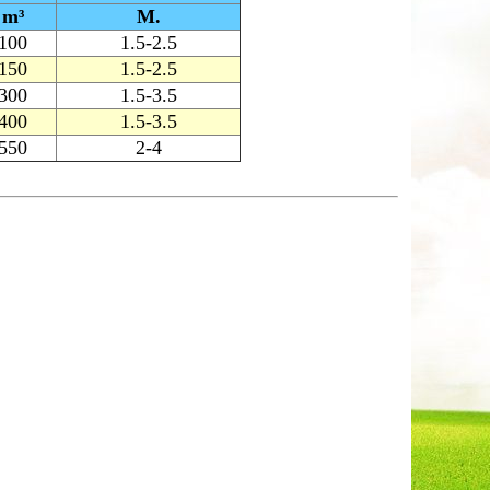
m³
M.
100
1.5-2.5
150
1.5-2.5
300
1.5-3.5
400
1.5-3.5
550
2-4