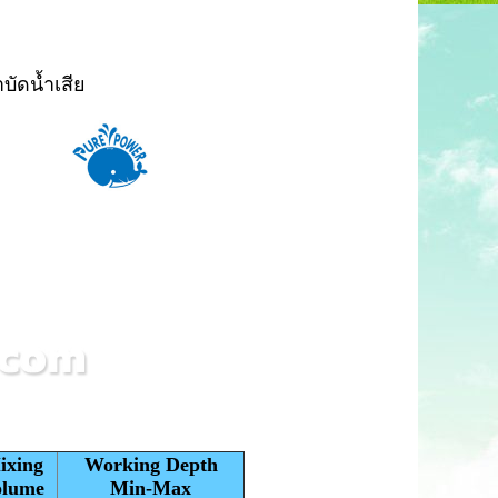
ัดน้ำเสีย
ixing
Working Depth
olume
Min-Max