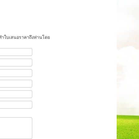
ารทำใบเสนอราคาถึงท่านโดย